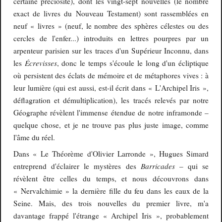
certaine préciosité), dont les vingt-sept nouvelles (le nombre
exact de livres du Nouveau Testament) sont rassemblées en
neuf « livres » (neuf, le nombre des sphères célestes ou des
cercles de l'enfer...) introduits en lettres pourpres par un
arpenteur parisien sur les traces d'un Supérieur Inconnu, dans
Écrevisses
les
, donc le temps s'écoule le long d'un écliptique
où persistent des éclats de mémoire et de métaphores vives : à
leur lumière (qui est aussi, est-il écrit dans « L'Archipel Iris »,
déflagration et démultiplication), les tracés relevés par notre
Géographe révèlent l'immense étendue de notre inframonde –
quelque chose, et je ne trouve pas plus juste image, comme
l'âme du réel.
Dans « Le Théorème d'Olivier Larronde », Hugues Simard
Barricades
entreprend d'éclairer le mystères des
– qui se
révèlent être celles du temps, et nous découvrons dans
« Nervalchimie » la dernière fille du feu dans les eaux de la
Seine. Mais, des trois nouvelles du premier livre, m'a
davantage frappé l'étrange « Archipel Iris », probablement