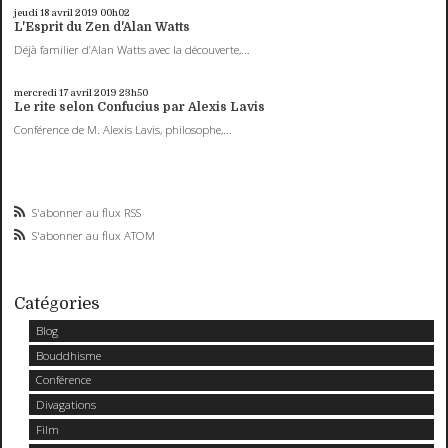
jeudi 18
avril 2019
00h02
L'Esprit du Zen d'Alan Watts
Déjà familier d’Alan Watts avec la découverte,...
mercredi 17
avril 2019
23h50
Le rite selon Confucius par Alexis Lavis
Conférence de M. Alexis Lavis, philosophe,...
S'abonner au flux RSS
S'abonner au flux ATOM
Catégories
Blog
Bouddhisme
Conférence
Divagations
Film