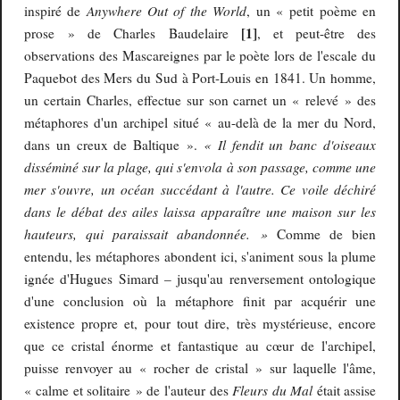
Anywhere Out of the World
inspiré de
, un « petit poème en
[1]
prose » de Charles Baudelaire
, et peut-être des
observations des Mascareignes par le poète lors de l'escale du
Paquebot des Mers du Sud à Port-Louis en 1841. Un homme,
un certain Charles, effectue sur son carnet un « relevé » des
métaphores d'un archipel situé « au-delà de la mer du Nord,
« Il fendit un banc d'oiseaux
dans un creux de Baltique ».
disséminé sur la plage, qui s'envola à son passage, comme une
mer s'ouvre, un océan succédant à l'autre. Ce voile déchiré
dans le débat des ailes laissa apparaître une maison sur les
hauteurs, qui paraissait abandonnée. »
Comme de bien
entendu, les métaphores abondent ici, s'animent sous la plume
ignée d'Hugues Simard – jusqu'au renversement ontologique
d'une conclusion où la métaphore finit par acquérir une
existence propre et, pour tout dire, très mystérieuse, encore
que ce cristal énorme et fantastique au cœur de l'archipel,
puisse renvoyer au « rocher de cristal » sur laquelle l'âme,
Fleurs du Mal
« calme et solitaire » de l'auteur des
était assise