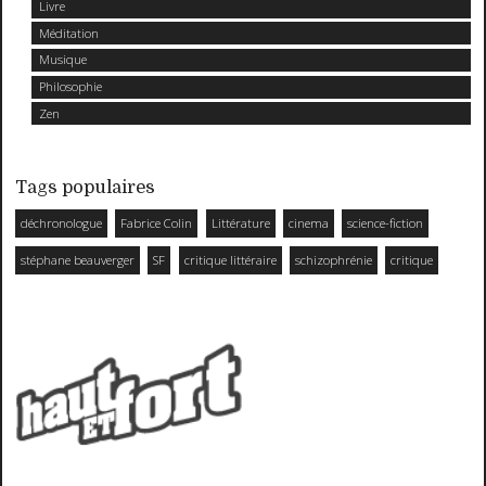
Livre
Méditation
Musique
Philosophie
Zen
Tags populaires
déchronologue
Fabrice Colin
Littérature
cinema
science-fiction
stéphane beauverger
SF
critique littéraire
schizophrénie
critique