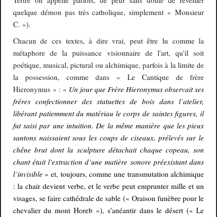
Tertre on appelle parfois, de peur sans doute de réveiller
quelque démon pas très catholique, simplement « Monsieur
C. »).
Chacun de ces textes, à dire vrai, peut être lu comme la
métaphore de la puissance visionnaire de l'art, qu'il soit
poétique, musical, pictural ou alchimique, parfois à la limite de
la possession, comme dans « Le Cantique de frère
«
Un jour que Frère Hieronymus observait ses
Hieronymus » :
frères confectionner des statuettes de bois dans l’atelier,
libérant patiemment du matériau le corps de saintes figures, il
fut
saisi
par
une i
ntuition.
De
la même manière que les pieux
santons naissaient sous les coups de ciseaux, prélevés sur le
chêne brut dont la sculpture détachait chaque copeau, son
chant était l
'extraction
d’une matière sonore préexistant dans
l’invisible »
et, toujours, comme une transmutation alchimique
: la chair devient verbe, et le verbe peut emprunter mille et un
visages, se faire cathédrale de sable (« Oraison funèbre pour le
chevalier du mont Horeb »), s'anéantir dans le désert (« Le