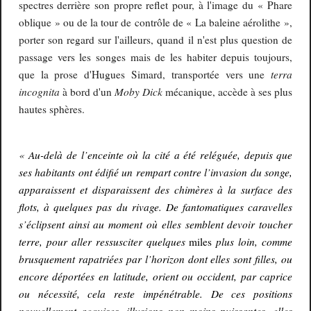
spectres derrière son propre reflet pour, à l'image du « Phare
oblique » ou de la tour de contrôle de « La baleine aérolithe »,
porter son regard sur l'ailleurs, quand il n'est plus question de
passage vers les songes mais de les habiter depuis toujours,
terra
que la prose d'Hugues Simard, transportée vers une
incognita
Moby Dick
à bord d'un
mécanique, accède à ses plus
hautes sphères.
«
Au-delà de l’enceinte où la cité a été reléguée, depuis que
ses habitants ont édifié un rempart contre l’invasion du songe,
apparaissent et disparaissent des chimères à la surface des
flots, à quelques pas du rivage. De fantomatiques caravelles
s’éclipsent ainsi au moment où elles semblent devoir toucher
terre, pour aller ressusciter quelques
plus loin, comme
miles
brusquement rapatriées par l’horizon dont elles sont filles, ou
encore déportées en latitude, orient ou occident, par caprice
ou nécessité, cela reste impénétrable. De ces positions
nouvellement acquises, illusions non moins puissantes, elles