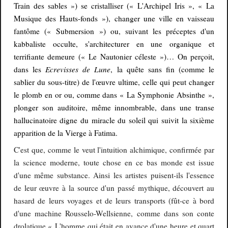
Train des sables ») se cristalliser (« L'Archipel Iris », « La
Musique des Hauts-fonds »),
changer une ville en vaisseau
fantôme (« Submersion »)
ou, suivant les préceptes d'un
kabbaliste occulte, s'architecturer en une organique et
terrifiante demeure (« Le Nautonier céleste »)…
On perçoit,
Ecrevisses de Lune
dans les
, la quête sans fin (comme le
sablier du sous-titre) de l'œuvre ultime, celle qui peut changer
le plomb en or ou, comme dans « La Symphonie Absinthe »,
plonger son auditoire,
même innombrable,
dans une transe
hallucinatoire
digne du miracle du soleil qui suivit la sixième
apparition de la Vierge à Fatima.
C'est que, comme le veut l'intuition alchimique, confirmée par
la science moderne, toute chose en ce bas monde est issue
d'une même substance. Ainsi les artistes puisent-ils l'essence
de leur œuvre à la source d'un passé mythique, découvert au
hasard de leurs voyages et de leurs transports (fût-ce à bord
d'une machine Rousselo-Wellsienne, comme dans son conte
drolatique « L'homme qui était en avance d'une heure et quart