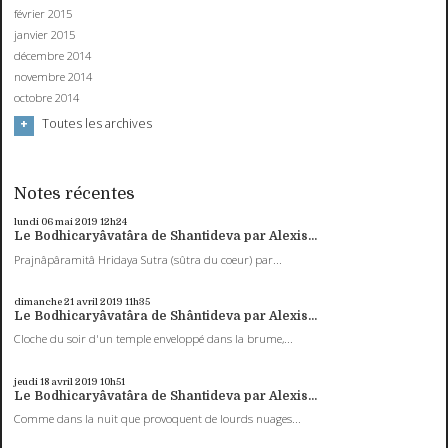
février 2015
janvier 2015
décembre 2014
novembre 2014
octobre 2014
Toutes les archives
Notes récentes
lundi 06
mai 2019
12h24
Le Bodhicaryâvatâra de Shantideva par Alexis...
Prajnâpâramitâ Hridaya Sutra (sûtra du coeur) par...
dimanche 21
avril 2019
11h35
Le Bodhicaryâvatâra de Shântideva par Alexis...
Cloche du soir d'un temple enveloppé dans la brume,...
jeudi 18
avril 2019
10h51
Le Bodhicaryâvatâra de Shantideva par Alexis...
Comme dans la nuit que provoquent de lourds nuages...