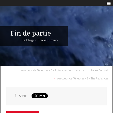
Fin de partie
Le blog du Transhumain
Au coeur de Ténèbres - 6 - Autopsie d'un meurtre
Page d'accueil
Au coeur de Ténèbres - 8 - The Red shoes
SHARE