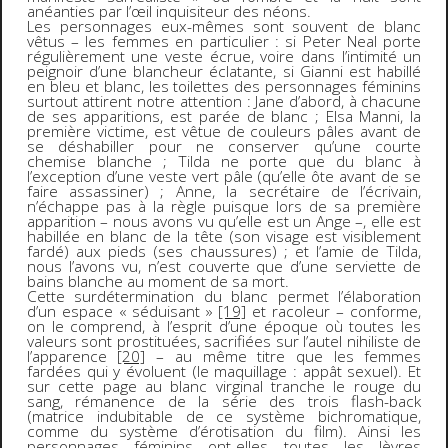
anéanties par l’œil inquisiteur des néons.
Les personnages eux-mêmes sont souvent de blanc
vêtus – les femmes en particulier : si Peter Neal porte
régulièrement une veste écrue, voire dans l’intimité un
peignoir d’une blancheur éclatante, si Gianni est habillé
en bleu et blanc, les toilettes des personnages féminins
surtout attirent notre attention : Jane d’abord, à chacune
de ses apparitions, est parée de blanc ; Elsa Manni, la
première victime, est vêtue de couleurs pâles avant de
se déshabiller pour ne conserver qu’une courte
chemise blanche ; Tilda ne porte que du blanc à
l’exception d’une veste vert pâle (qu’elle ôte avant de se
faire assassiner) ; Anne, la secrétaire de l’écrivain,
n’échappe pas à la règle puisque lors de sa première
apparition – nous avons vu qu’elle est un Ange –, elle est
habillée en blanc de la tête (son visage est visiblement
fardé) aux pieds (ses chaussures) ; et l’amie de Tilda,
nous l’avons vu, n’est couverte que d’une serviette de
bains blanche au moment de sa mort.
Cette surdétermination du blanc permet l’élaboration
d’un espace « séduisant »
[19]
et racoleur – conforme,
on le comprend, à l’esprit d’une époque où toutes les
valeurs sont prostituées, sacrifiées sur l’autel nihiliste de
l’apparence
[20]
– au même titre que les femmes
fardées qui y évoluent (le maquillage : appât sexuel). Et
sur cette page au blanc virginal tranche le rouge du
sang, rémanence de la série des trois flash-back
(matrice indubitable de ce système bichromatique,
comme du système d’érotisation du film). Ainsi les
personnages féminins ont-elles toutes les lèvres