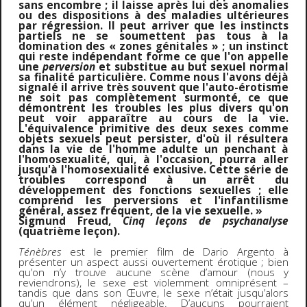
sans encombre ; il laisse après lui des anomalies
ou des dispositions à des maladies ultérieures
par régression. Il peut arriver que les instincts
partiels ne se soumettent pas tous à la
domination des « zones génitales » ; un instinct
qui reste indépendant forme ce que l'on appelle
une
perversion
et substitue au but sexuel normal
sa finalité particulière. Comme nous l'avons déjà
signalé il arrive très souvent que l'auto-érotisme
ne soit pas complètement surmonté, ce que
démontrent les troubles les plus divers qu'on
peut voir apparaître au cours de la vie.
L'équivalence primitive des deux sexes comme
objets sexuels peut persister, d'où il résultera
dans la vie de l'homme adulte un penchant à
l'homosexualité, qui, à l'occasion, pourra aller
jusqu'à l'homosexualité exclusive. Cette série de
troubles correspond à un arrêt du
développement des fonctions sexuelles ; elle
comprend les perversions et l'infantilisme
général, assez fréquent, de la vie sexuelle. »
Sigmund Freud,
Cinq leçons de psychanalyse
(quatrième leçon).
Ténèbres
est le premier film de Dario Argento à
présenter un aspect aussi ouvertement érotique ; bien
qu’on n’y trouve aucune scène d’amour (nous y
reviendrons), le sexe est violemment omniprésent –
tandis que dans son Œuvre, le sexe n’était jusqu’alors
qu’un élément négligeable. D’aucuns pourraient