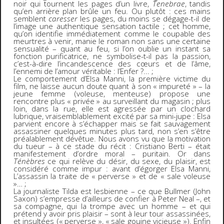
noir qui tournent les pages d’un livre,
Tenebrae
, tandis
qu’en arrière plan brûle un feu. Ou plutôt : ces mains
semblent
caresser
les pages, du moins se dégage-t-il de
l’image une authentique sensation tactile ; cet homme,
qu’on identifie immédiatement comme le coupable des
meurtres à venir, manie le roman non sans une certaine
sensualité – quant au feu, si l’on oublie un instant sa
fonction purificatrice, ne symbolise-t-il pas la passion,
c’est-à-dire l’incandescence des cœurs et de l’âme,
l’ennemi de l’amour véritable : l’Enfer ?... ;
Le comportement d’Elsa Manni, la première victime du
film, ne laisse aucun doute quant à son « impureté » – la
jeune femme (voleuse, menteuse) propose une
rencontre plus « privée » au surveillant du magasin ; plus
loin, dans la rue, elle est agressée par un clochard
lubrique, vraisemblablement excité par sa mini-jupe : Elsa
parvient encore à s’échapper mais se fait sauvagement
assassiner quelques minutes plus tard, non s’en s’être
préalablement dévêtue. Nous avons vu que la motivation
du tueur – à ce stade du récit : Cristiano Berti – était
manifestement d’ordre moral – puritain. Or dans
Ténèbres
ce qui relève du désir, du sexe, du plaisir, est
considéré comme impur : avant d’égorger Elsa Manni,
L’assassin la traite de « perverse » et de « sale voleuse
»… ;
La journaliste Tilda est lesbienne – ce que Bullmer (John
Saxon) s’empresse d’ailleurs de confier à Peter Neal –, et
sa compagne, qui la trompe avec un homme – et qui
prétend y avoir pris plaisir – sont à leur tour assassinées,
et insultées (« perverse », « sale gouine vicieuse »). Enfin