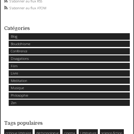
S'abonner au flux RSS
S'abonner au flux ATOM
Catégories
Blog
Bouddhisme
Conférence
Divagations
Film
Livre
Méditation
Musique
Philosophie
Zen
Tags populaires
critique littéraire
déchronologue
cinema
Littérature
science-fiction