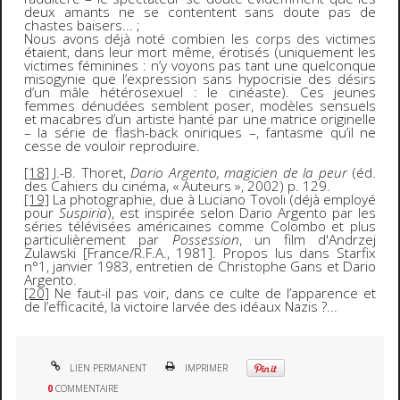
deux amants ne se contentent sans doute pas de
chastes baisers... ;
Nous avons déjà noté combien les corps des victimes
étaient, dans leur mort même, érotisés (uniquement les
victimes féminines : n’y voyons pas tant une quelconque
misogynie que l’expression sans hypocrisie des désirs
d’un mâle hétérosexuel : le cinéaste). Ces jeunes
femmes dénudées semblent poser, modèles sensuels
et macabres d’un artiste hanté par une matrice originelle
– la série de flash-back oniriques –, fantasme qu’il ne
cesse de vouloir reproduire.
[18]
J.-B. Thoret,
Dario Argento, magicien de la peur
(éd.
des Cahiers du cinéma, « Auteurs », 2002) p. 129.
[19]
La photographie, due à Luciano Tovoli (déjà employé
pour
Suspiria
), est inspirée selon Dario Argento par les
séries télévisées américaines comme Colombo et plus
particulièrement par
Possession
, un film d'Andrzej
Zulawski [France/R.F.A., 1981]. Propos lus dans Starfix
n°1, janvier 1983, entretien de Christophe Gans et Dario
Argento.
[20]
Ne faut-il pas voir, dans ce culte de l’apparence et
de l’efficacité, la victoire larvée des idéaux Nazis ?...
LIEN PERMANENT
IMPRIMER
0
COMMENTAIRE