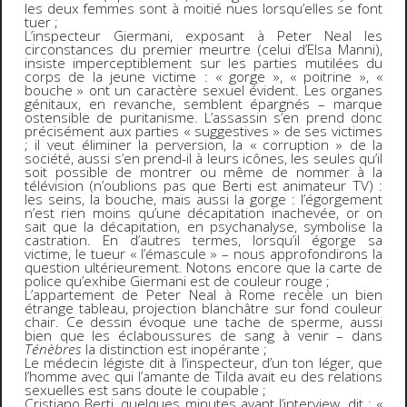
les deux femmes sont à moitié nues lorsqu’elles se font
tuer ;
L’inspecteur Giermani, exposant à Peter Neal les
circonstances du premier meurtre (celui d’Elsa Manni),
insiste imperceptiblement sur les parties mutilées du
corps de la jeune victime : « gorge », « poitrine », «
bouche » ont un caractère sexuel évident. Les organes
génitaux, en revanche, semblent épargnés – marque
ostensible de puritanisme. L’assassin s’en prend donc
précisément aux parties « suggestives » de ses victimes
; il veut éliminer la perversion, la « corruption » de la
société, aussi s’en prend-il à leurs icônes, les seules qu’il
soit possible de montrer ou même de nommer à la
télévision (n’oublions pas que Berti est animateur TV) :
les seins, la bouche, mais aussi la gorge : l’égorgement
n’est rien moins qu’une décapitation inachevée, or on
sait que la décapitation, en psychanalyse, symbolise la
castration. En d’autres termes, lorsqu’il égorge sa
victime, le tueur « l’émascule » – nous approfondirons la
question ultérieurement. Notons encore que la carte de
police qu’exhibe Giermani est de couleur rouge ;
L’appartement de Peter Neal à Rome recèle un bien
étrange tableau, projection blanchâtre sur fond couleur
chair. Ce dessin évoque une tache de sperme, aussi
bien que les éclaboussures de sang à venir – dans
Ténèbres
la distinction est inopérante ;
Le médecin légiste dit à l’inspecteur, d’un ton léger, que
l’homme avec qui l’amante de Tilda avait eu des relations
sexuelles est sans doute le coupable ;
Cristiano Berti, quelques minutes avant l’interview, dit : «