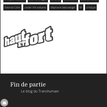
Fabrice Colin
under the volcano
stéphane beauverger
SF
critique
Fin de partie
Le blog du Transhumain