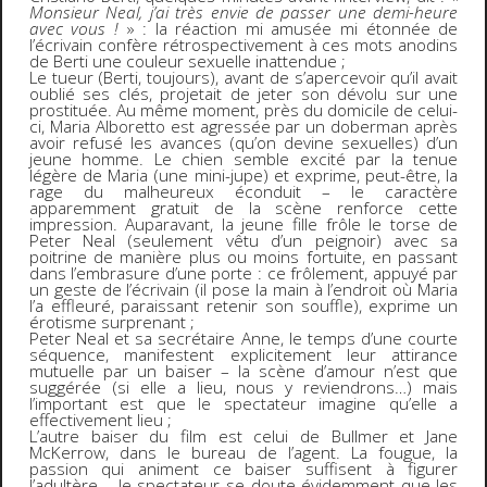
Monsieur Neal, j’ai très envie de passer une demi-heure
avec vous !
» : la réaction mi amusée mi étonnée de
l’écrivain confère rétrospectivement à ces mots anodins
de Berti une couleur sexuelle inattendue ;
Le tueur (Berti, toujours), avant de s’apercevoir qu’il avait
oublié ses clés, projetait de jeter son dévolu sur une
prostituée. Au même moment, près du domicile de celui-
ci, Maria Alboretto est agressée par un doberman après
avoir refusé les avances (qu’on devine sexuelles) d’un
jeune homme. Le chien semble excité par la tenue
légère de Maria (une mini-jupe) et exprime, peut-être, la
rage du malheureux éconduit – le caractère
apparemment gratuit de la scène renforce cette
impression. Auparavant, la jeune fille frôle le torse de
Peter Neal (seulement vêtu d’un peignoir) avec sa
poitrine de manière plus ou moins fortuite, en passant
dans l’embrasure d’une porte : ce frôlement, appuyé par
un geste de l’écrivain (il pose la main à l’endroit où Maria
l’a effleuré, paraissant retenir son souffle), exprime un
érotisme surprenant ;
Peter Neal et sa secrétaire Anne, le temps d’une courte
séquence, manifestent explicitement leur attirance
mutuelle par un baiser – la scène d’amour n’est que
suggérée (si elle a lieu, nous y reviendrons…) mais
l’important est que le spectateur imagine qu’elle a
effectivement lieu ;
L’autre baiser du film est celui de Bullmer et Jane
McKerrow, dans le bureau de l’agent. La fougue, la
passion qui animent ce baiser suffisent à figurer
l’adultère – le spectateur se doute évidemment que les