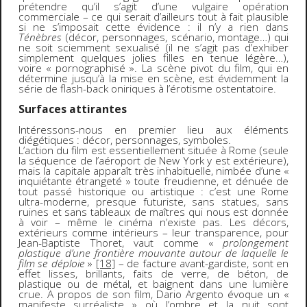
prétendre qu’il s’agit d’une vulgaire opération
commerciale – ce qui serait d’ailleurs tout à fait plausible
si ne s’imposait cette évidence : il n’y a rien dans
Ténèbres
(décor, personnages, scénario, montage…) qui
ne soit sciemment sexualisé (il ne s’agit pas d’exhiber
simplement quelques jolies filles en tenue légère…),
voire « pornographisé ». La scène pivot du film, qui en
détermine jusqu’à la mise en scène, est évidemment la
série de flash-back oniriques à l’érotisme ostentatoire.
Surfaces attirantes
Intéressons-nous en premier lieu aux éléments
diégétiques : décor, personnages, symboles.
L’action du film est essentiellement située à Rome (seule
la séquence de l’aéroport de New York y est extérieure),
mais la capitale apparaît très inhabituelle, nimbée d’une «
inquiétante étrangeté » toute freudienne, et dénuée de
tout passé historique ou artistique : c’est une Rome
ultra-moderne, presque futuriste, sans statues, sans
ruines et sans tableaux de maîtres qui nous est donnée
à voir – même le cinéma n’existe pas. Les décors,
extérieurs comme intérieurs – leur transparence, pour
Jean-Baptiste Thoret, vaut comme «
prolongement
plastique d’une frontière mouvante autour de laquelle le
film se déploie
»
[18]
– de facture avant-gardiste, sont en
effet lisses, brillants, faits de verre, de béton, de
plastique ou de métal, et baignent dans une lumière
crue. A propos de son film, Dario Argento évoque un «
manifeste surréaliste » où l’ombre et la nuit sont