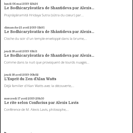
lundi 06
mai 2019
12h24
Le Bodhicaryâvatâra de Shantideva par Alexis...
Prajnâpâramitâ Hridaya Sutra (sûtra du coeur) par...
dimanche 21
avril 2019
11h35
Le Bodhicaryâvatâra de Shântideva par Alexis...
Cloche du soir d'un temple enveloppé dans la brume,...
jeudi 18
avril 2019
10h51
Le Bodhicaryâvatâra de Shantideva par Alexis...
Comme dans la nuit que provoquent de lourds nuages...
jeudi 18
avril 2019
00h02
L'Esprit du Zen d'Alan Watts
Déjà familier d’Alan Watts avec la découverte,...
mercredi 17
avril 2019
23h50
Le rite selon Confucius par Alexis Lavis
Conférence de M. Alexis Lavis, philosophe,...