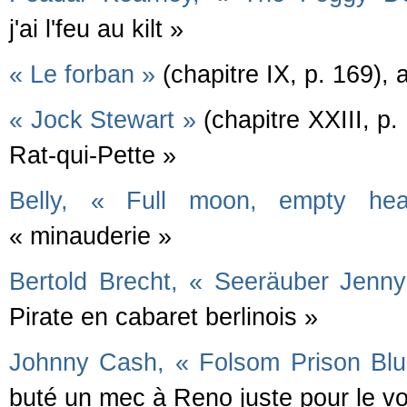
j'ai l'feu au kilt »
« Le forban »
(chapitre IX, p. 169),
« Jock Stewart »
(chapitre XXIII, p
Rat-qui-Pette »
Belly, « Full moon, empty hea
« minauderie »
Bertold Brecht, « Seeräuber Jenny
Pirate en cabaret berlinois »
Johnny Cash, « Folsom Prison Bl
buté un mec à Reno juste pour le vo