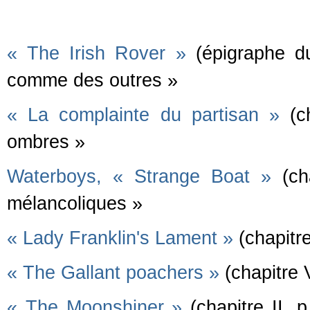
« The Irish Rover »
(épigraphe du
comme des outres »
« La complainte du partisan »
(ch
ombres »
Waterboys, « Strange Boat »
(cha
mélancoliques »
« Lady Franklin's Lament »
(chapitre
« The Gallant poachers »
(chapitre 
« The Moonshiner »
(chapitre II, 