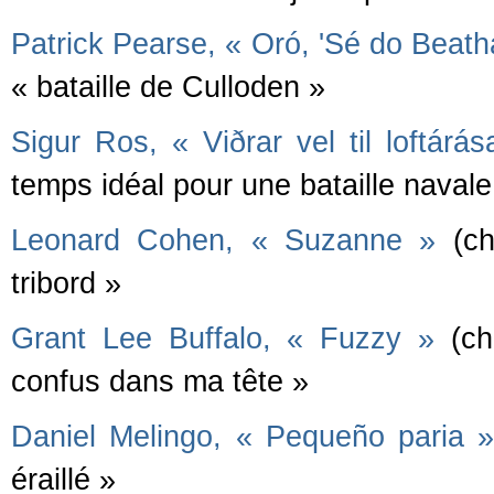
Patrick Pearse,
«
Oró, 'Sé do Beath
« bataille de Culloden »
Sigur Ros, « Viðrar vel til loftárás
temps idéal pour une bataille navale
Leonard Cohen, « Suzanne »
(ch
tribord »
Grant Lee Buffalo, « Fuzzy »
(cha
confus dans ma tête »
Daniel Melingo, « Pequeño paria 
éraillé »