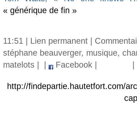
« générique de fin »
11:51 |
Lien permanent
|
Commentair
stéphane beauverger
,
musique
,
cha
matelots
|
|
Facebook
|
|
http://findepartie.hautetfort.com/a
cap