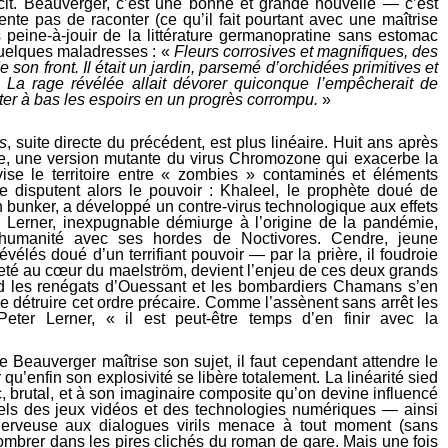
it. Beauverger, c’est une bonne et grande nouvelle — c’est
nte pas de raconter (ce qu’il fait pourtant avec une maîtrise
 peine-à-jouir de la littérature germanopratine sans estomac
 quelques maladresses : «
Fleurs corrosives et magnifiques, des
son front. Il était un jardin, parsemé d’orchidées primitives et
. La rage révélée allait dévorer quiconque l’empêcherait de
jeter à bas les espoirs en un progrès corrompu.
»
s
, suite directe du précédent, est plus linéaire. Huit ans après
e, une version mutante du virus Chromozone qui exacerbe la
ise le territoire entre « zombies » contaminés et éléments
 disputent alors le pouvoir : Khaleel, le prophète doué de
 bunker, a développé un contre-virus technologique aux effets
r Lerner, inexpugnable démiurge à l’origine de la pandémie,
l’humanité avec ses hordes de Noctivores. Cendre, jeune
élés doué d’un terrifiant pouvoir ― par la prière, il foudroie
 jeté au cœur du maelström, devient l’enjeu de ces deux grands
d les renégats d’Ouessant et les bombardiers Chamans s’en
 détruire cet ordre précaire. Comme l’assènent sans arrêt les
eter Lerner, « il est peut-être temps d’en finir avec la
Beauverger maîtrise son sujet, il faut cependant attendre le
 qu’enfin son explosivité se libère totalement. La linéarité sied
c, brutal, et à son imaginaire composite qu’on devine influencé
uels des jeux vidéos et des technologies numériques ― ainsi
erveuse aux dialogues virils menace à tout moment (sans
ombrer dans les pires clichés du roman de gare. Mais une fois