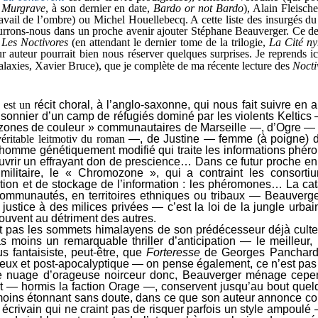
 Murgrave
, à son dernier en date,
Bardo or not Bardo
), Alain Fleisch
ravail de l’ombre) ou Michel Houellebecq. A cette liste des insurgés d
 pourrons-nous dans un proche avenir ajouter Stéphane Beauverger. Ce de
t
Les Noctivores
(en attendant le dernier tome de la trilogie,
La Cité n
eur auteur pourrait bien nous réserver quelques surprises.
Je reprends i
alaxies, Xavier Bruce), que je complète de ma récente lecture des
Nocti
est un
récit choral, à l’anglo-saxonne, qui nous fait suivre en
sonnier d’un camp de réfugiés dominé par les violents Keltics —, 
 zones de couleur » communautaires de Marseille —, d’Ogre — m
véritable leitmotiv du roman
—, de Justine — femme (à poigne) de 
omme génétiquement modifié qui traite les informations phéro
vrir un effrayant don de prescience… Dans ce futur proche en e
militaire, le « Chromozone », qui a contraint les consor
ion et de stockage de l’information : les phéromones… La cat
communautés, en territoires ethniques ou tribaux — Beauverge
a justice à des milices privées — c’est la loi de la jungle urba
souvent au détriment des autres.
int pas les sommets himalayens de son prédécesseur déjà culte 
s moins un remarquable thriller d’anticipation — le meilleur,
s fantaisiste, peut-être, que
Forteresse
de Georges Panchar
eux et post-apocalyptique — on pense également, ce n’est pa
 nuage d’orageuse noirceur donc, Beauverger ménage cependa
nt — hormis la faction Orage —, conservent jusqu’au bout quelqu
moins étonnant sans doute, dans ce que son auteur annonce comme 
un écrivain qui ne craint pas de risquer parfois un style ampou