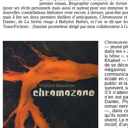
premier roman,
Biographie comparée de Jorian
(pour ses récits personnels mais aussi et surtout pour son immense t
nouvelles constellations littéraires reste encore à dresser, peut-être
mais à lire ses deux premiers thrillers d’anticipation,
Chromozone
e
Dantec, de
La Sirène rouge
à
Babylon Babies
, et l’on se dit que l
Trans/Fictions
(fanzine prometteur dirigé par mon collaborateur à G
[1]
Chromozone
— jeune pri
dans les «
la bêtise », 
Khaleel — h
de se décou
mégavirus 
communicat
éclaté en 
public et l
survivent, 
S’il n’atte
n’en est pa
Dantec. Plu
roman nerv
—, dans ce
qu’ils soie
vivent
. Le 
incisif, d’