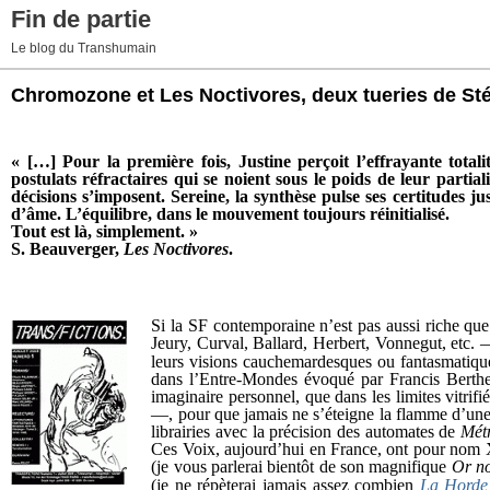
Fin de partie
Le blog du Transhumain
Chromozone et Les Noctivores, deux tueries de S
« […] Pour la première fois, Justine perçoit l’effrayante tot
postulats réfractaires qui se noient sous le poids de leur partia
décisions s’imposent. Sereine, la synthèse pulse ses certitudes j
d’âme. L’équilibre, dans le mouvement toujours réinitialisé.
Tout est là, simplement. »
S. Beauverger,
Les Noctivores
.
Si la SF contemporaine n’est pas aussi riche que
Jeury, Curval, Ballard, Herbert, Vonnegut, etc. 
leurs visions cauchemardesques ou fantasmatiques
dans l’Entre-Mondes évoqué par Francis Berthelo
imaginaire personnel, que dans les limites vitr
―, pour que jamais ne s’éteigne la flamme d’une l
librairies avec la précision des automates de
Métr
Ces Voix, aujourd’hui en France, ont pour nom
(je vous parlerai bientôt de son magnifique
Or no
(je ne répèterai jamais assez combien
La Horde 