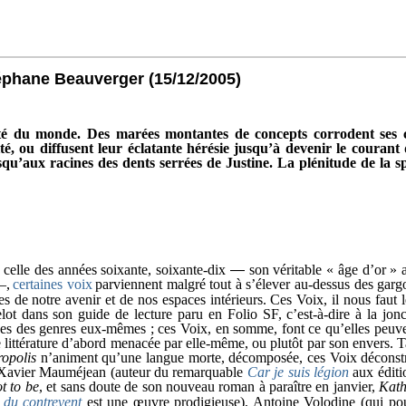
téphane Beauverger
(15/12/2005)
alité du monde. Des marées montantes de concepts corrodent ses c
lité, ou diffusent leur éclatante hérésie jusqu’à devenir le couran
usqu’aux racines des dents serrées de Justine. La plénitude de la s
 celle des années soixante, soixante-dix
—
son véritable « âge d’or »
―,
certaines voix
parviennent malgré tout à s’élever au-dessus des gargou
 de notre avenir et de nos espaces intérieurs. Ces Voix, il nous faut l
t dans son guide de lecture paru en Folio SF, c’est-à-dire à la jonc
ifiées des genres eux-mêmes ; ces Voix, en somme, font ce qu’elles pe
ittérature d’abord menacée par elle-même, ou plutôt par son envers. Tand
opolis
n’animent qu’une langue morte, décomposée, ces Voix déconstrui
 Xavier Mauméjean (auteur du remarquable
Car je suis légion
aux éditi
t to be
, et sans doute de son nouveau roman à paraître en janvier,
Kath
du contrevent
est une œuvre prodigieuse), Antoine Volodine (qui pou