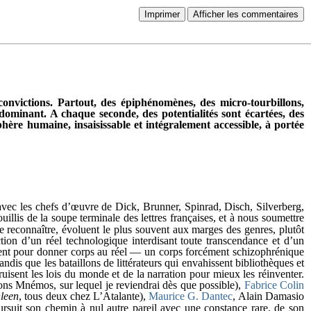
Imprimer
Afficher les commentaires
onvictions. Partout, des épiphénomènes, des micro-tourbillons,
t dominant. A chaque seconde, des potentialités sont écartées, des
phère humaine, insaisissable et intégralement accessible, à portée
 avec les chefs d’œuvre de Dick, Brunner, Spinrad, Disch, Silverberg,
illis de la soupe terminale des lettres françaises, et à nous soumettre
e reconnaître, évoluent le plus souvent aux marges des genres, plutôt
tion d’un réel technologique interdisant toute transcendance et d’un
uvent pour donner corps au réel ― un corps forcément schizophrénique
is que les bataillons de littérateurs qui envahissent bibliothèques et
sent les lois du monde et de la narration pour mieux les réinventer.
ons Mnémos, sur lequel je reviendrai dès que possible),
Fabrice Colin
leen
, tous deux chez L’Atalante),
Maurice G. Dantec
, Alain Damasio
rsuit son chemin à nul autre pareil avec une constance rare, de son