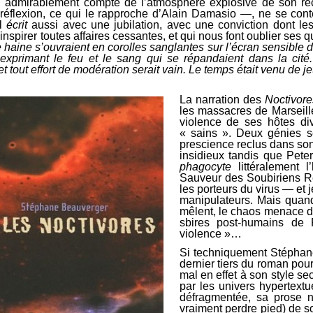
 admirablement compte de l’atmosphère explosive de son réc
 réflexion, ce qui le rapproche d’Alain Damasio —, ne se conte
il
écrit
aussi avec une jubilation, avec une conviction dont les
’inspirer toutes affaires cessantes, et qui nous font oublier ses
 haine s’ouvraient en corolles sanglantes sur l’écran sensible de 
 exprimant le feu et le sang qui se répandaient dans la cité
et tout effort de modération serait vain. Le temps était venu de 
La narration des
Noctivore
les massacres de Marseill
violence de ses hôtes div
« sains ». Deux génies se
prescience reclus dans son
insidieux tandis que Pete
phagocyte
littéralement 
Sauveur des Soubiriens Rév
les porteurs du virus ― et
manipulateurs. Mais quan
mêlent, le chaos menace de
sbires post-humains de P
violence »…
Si techniquement Stéphane 
dernier tiers du roman pour
mal en effet à son style se
par les univers hypertext
défragmentée, sa prose n
vraiment perdre pied) de s