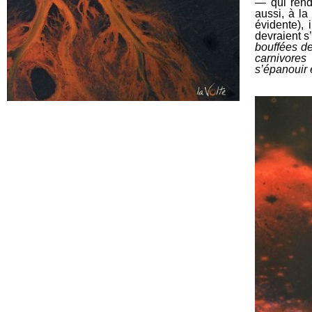
― qui rend
aussi, à la
évidente), 
devraient s
bouffées de
carnivores
s’épanouir 