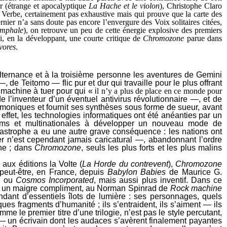
er (étrange et apocalyptique
La Hache et le violon
), Christophe Claro
u Verbe, certainement pas exhaustive mais qui prouve que la carte des
rnier n’a sans doute pas encore l’envergure des Voix solitaires citées,
ymphale
), on retrouve un peu de cette énergie explosive des premiers
ci, en la développant, une courte critique de
Chromozone
parue dans
vores
.
 alternance et à la troisième personne les aventures de Gemini
de Teitomo — flic pur et dur qui travaille pour le plus offrant
achine à tuer pour qui « i
l n’y a plus de place en ce monde pour
l’inventeur d’un éventuel antivirus révolutionnaire —, et de
moniques et fournit ses synthèses sous forme de sueur, avant
ffet, les technologies informatiques ont été anéanties par un
tiums et multinationales à développer un nouveau mode de
astrophe a eu une autre grave conséquence : les nations ont
r n’est cependant jamais caricatural —, abandonnant l’ordre
ine ; dans
Chromozone
, seuls les plus forts et les plus malins
aux éditions la Volte (
La Horde du contrevent
),
Chromozone
 peut-être, en France, depuis
Babylon Babies
de Maurice G.
d ou
Cosmos Incorporated
, mais aussi plus inventif. Dans ce
s un maigre compliment, au Norman Spinrad de
Rock machine
nt d’essentiels îlots de lumière : ses personnages, quels
es fragments d’humanité ; ils s’entraident, ils s’aiment — ils
le premier titre d’une trilogie, n’est pas le style percutant,
lé — un écrivain dont les audaces s’avèrent finalement payantes