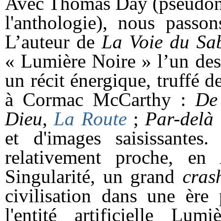
Avec Thomas Day (pseudony
l'anthologie), nous passon
L’auteur de
La Voie du Sa
« Lumière Noire » l’un des 
un récit énergique, truffé 
à Cormac McCarthy :
De 
Dieu
,
La Route
;
Par-delà 
et d'images saisissante
relativement proche, en
Singularité, un grand
cras
civilisation dans une ère
l'entité artificielle Lum