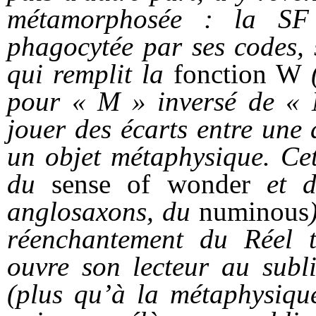
métamorphosée : la SF 
phagocytée par ses codes, 
qui remplit la
fonction W
pour « M » inversé de « M
jouer des écarts entre une 
un objet métaphysique. Cett
du
sense of wonder
et 
anglosaxons, du
numinous
réenchantement du Réel te
ouvre son lecteur au subl
(plus qu’à la métaphysique