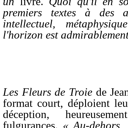
un
livre.
Quoi qu'il en s
premiers textes à des a
intellectuel, métaphysiq
l'horizon est admirablement
Les Fleurs de Troie
de Jea
format court, déploient le
déception, heureusem
fulgurances.
« Au-dehors, 