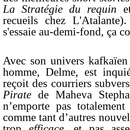
La Stratégie du requin
e
recueils chez L'Atalante
s'essaie au-demi-fond, ça co
Avec son univers kafkaïen e
homme, Delme, est inquiét
reçoit
des courriers subversif
Pirate
de Maheva Stephan-
n’emporte pas totalement l
comme tant d’autres nouvell
trop
efficace
, et pas as