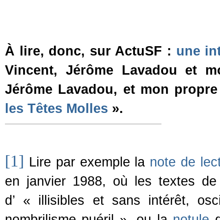
À lire, donc, sur ActuSF :
une in
Vincent, Jérôme Lavadou et 
Jérôme Lavadou, et mon propre 
les Têtes Molles
».
[1]
Lire par exemple la
note de lec
en janvier 1988, où les textes d
d’ « illisibles et sans intérêt, o
nombrilisme puéril », ou la
notule
d