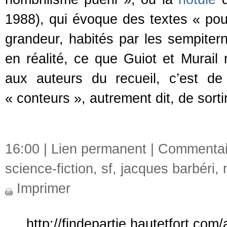
1988), qui évoque des textes « pour
grandeur, habités par les sempiter
en réalité, ce que Guiot et Murail 
aux auteurs du recueil, c’est d
« conteurs », autrement dit, de sort
16:00 |
Lien permanent
|
Commentair
science-fiction
,
sf
,
jacques barbéri
,
Imprimer
http://findepartie.hautetfort.co