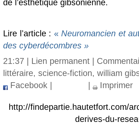
de l’esthétique gibsonienne.
Lire l’article :
«
Neuromancien et aut
des cyberdécombres »
21:37 |
Lien permanent
|
Commentai
littéraire
,
science-fiction
,
william gib
Facebook
|
|
Imprimer
http://findepartie.hautetfort.com/
derives-du-resea