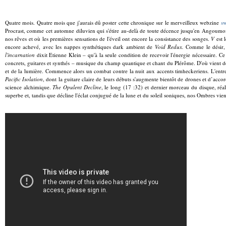
Quatre mois. Quatre mois que j'aurais dû poster cette chronique sur le merveilleux webzine
s
Procrast, comme cet automne diluvien qui s'étire au-delà de toute décence jusqu'en Angoumois,
nos rêves et où les premières sensations de l'éveil ont encore la consistance des songes.
V
est 
encore achevé, avec les nappes synthétiques dark ambient de
Void Redux.
Comme le désir, l
l'incarnation
dixit Etienne Klein – qu'à la seule condition de recevoir l'énergie nécessaire. 
concrets, guitares et synthés – musique du champ quantique et chant du Plérôme. D'où vient d
et de la lumière. Commence alors un combat contre la nuit aux accents timheckeriens. L'entre
Pacific Isolation
, dont la guitare claire de leurs débuts s'augmente bientôt de drones et d’ac
science alchimique.
The Opulent Decline
, le long (17 :32) et dernier morceau du disque, réa
superbe et, tandis que décline l'éclat conjugué de la lune et du soleil soniques, nos Ombres vie