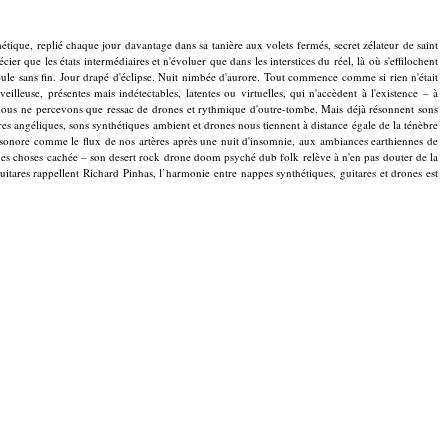
que, replié chaque jour davantage dans sa tanière aux volets fermés, secret zélateur de saint
ue les états intermédiaires et n'évoluer que dans les interstices du réel, là où s'effilochent
scule sans fin. Jour drapé d'éclipse. Nuit nimbée d'aurore. Tout commence comme si rien n'était
lleuse, présentes mais indétectables, latentes ou virtuelles, qui n'accèdent à l'existence – à
rd, nous ne percevons que ressac de drones et rythmique d'outre-tombe. Mais déjà résonnent sons
es angéliques, sons synthétiques ambient et drones nous tiennent à distance égale de la ténèbre
sonore comme le flux de nos artères après une nuit d'insomnie, aux ambiances earthiennes de
e des choses cachée – son desert rock drone doom psyché dub folk relève à n'en pas douter de la
itares rappellent Richard Pinhas, l’harmonie entre nappes synthétiques, guitares et drones est