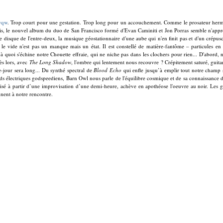
wqw
. Trop court pour une gestation. Trop long pour un accouchement. Comme le prosateur herméti
 le nouvel album du duo de San Francisco formé d'Evan Caminiti et Jon Porras semble n'apprécier q
le disque de
l'entre-deux, la musique géostationnaire d'une aube qui n'en finit pas et d'un crépu
e vide n'est pas un manque mais un état. Il est constellé de matière-fantôme – particules en vei
Ce à quoi s'échine notre Chouette effraie, qui ne niche pas dans les clochers pour rien... D'abo
ès lors, avec
The Long Shadow
, l'ombre qui lentement nous recouvre ? Crépitement saturé, guitar
-jour sera long... Du synthé spectral de
Blood Echo
qui enfle jusqu’à emplir tout notre champ 
cords électriques godspeediens, Barn Owl nous parle de l'équilibre cosmique et de sa connaissanc
lisé à partir d’une improvisation d’une demi-heure, achève en apothéose l'oeuvre au noir. Les gu
nnent à notre rencontre.